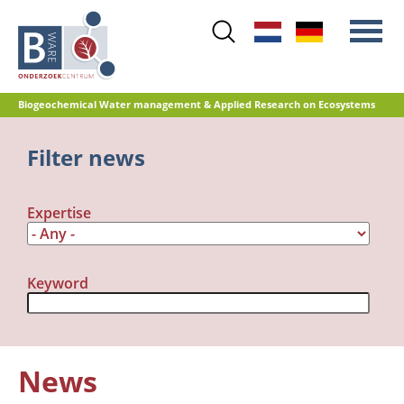
Skip
to
main
content
Biogeochemical Water management & Applied Research on Ecosystems
Main
Filter news
Nitrogen
menu
Water quality
Expertise
Restoration management
Nature development
Peat oxidation and greenhouse gas
Keyword
emissions
Reference database GRIP
News