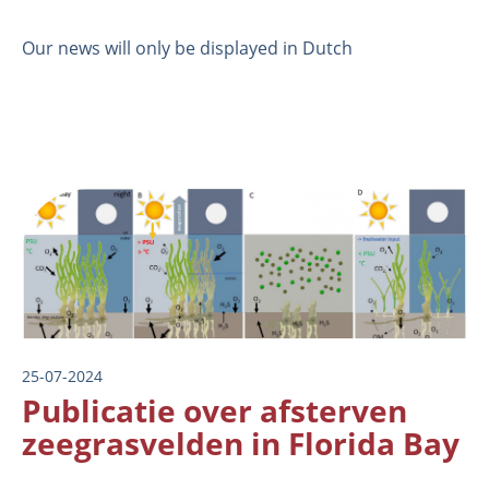
Our news will only be displayed in Dutch
Image
About us
Employees
Laboratory
25-07-2024
Field and laboratory experiments
Publicatie over afsterven
Field work
zeegrasvelden in Florida Bay