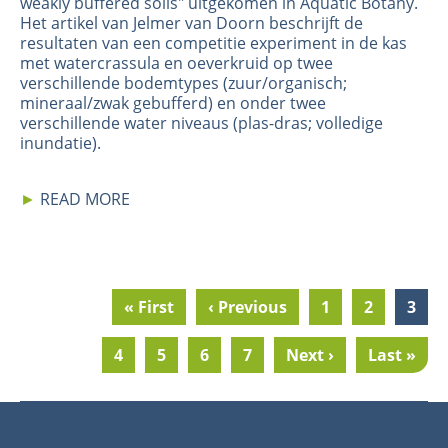
weakly buffered soils
" uitgekomen in Aquatic Botany.
Het artikel van Jelmer van Doorn beschrijft de
resultaten van een competitie experiment in de kas
met watercrassula en oeverkruid op twee
verschillende bodemtypes (zuur/organisch;
mineraal/zwak gebufferd) en onder twee
verschillende water niveaus (plas-dras; volledige
inundatie).
►
READ MORE
First
« First
Previous
‹ Previous
Page
1
Page
2
Curr
3
Pagination
page
page
page
Page
4
Page
5
Page
6
Page
7
Next
Next ›
Last
Last »
page
page