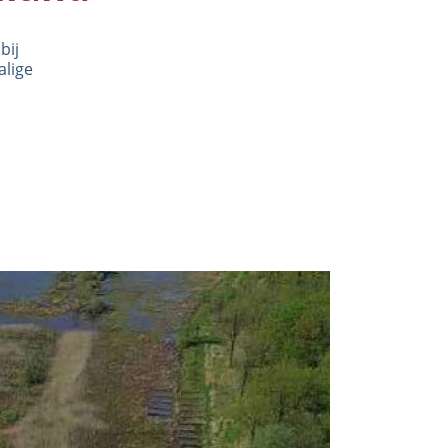
bij
alige