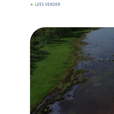
►
LEES VERDER
Image