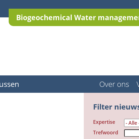
Biogeochemical Water managemen
ussen
Over ons
Filter nieuw
Expertise
Trefwoord