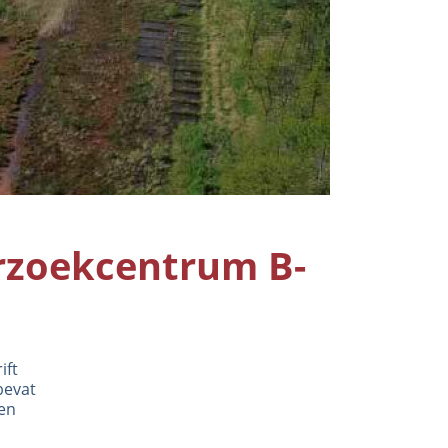
rzoekcentrum B-
ift
bevat
en