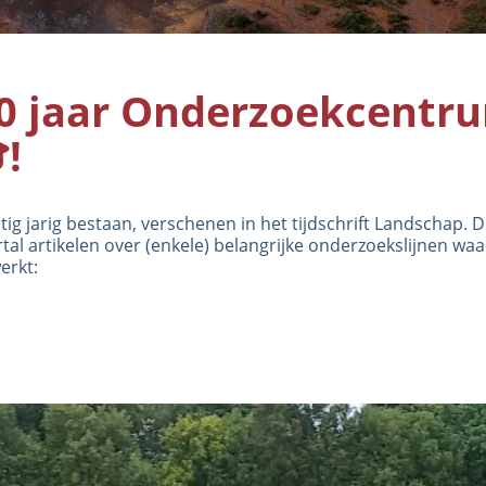
 jaar Onderzoekcentr
!
g jarig bestaan, verschenen in het tijdschrift Landschap. D
l artikelen over (enkele) belangrijke onderzoekslijnen wa
erkt: