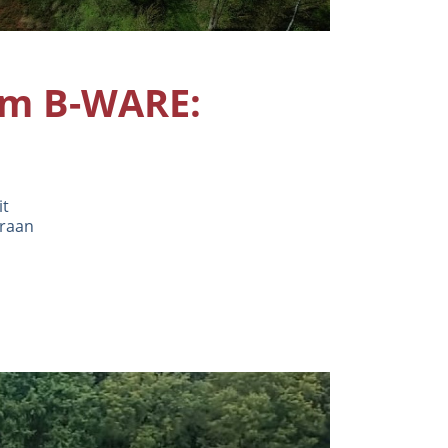
um B-WARE:
it
araan