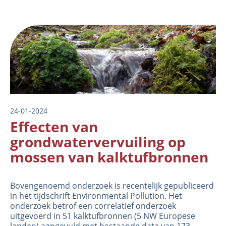
Image
24-01-2024
Effecten van
grondwatervervuiling op
mossen van kalktufbronnen
Bovengenoemd onderzoek is recentelijk gepubliceerd
in het tijdschrift
Environmental Pollution
. Het
onderzoek betrof een correlatief onderzoek
uitgevoerd in 51 kalktufbronnen (5 NW Europese