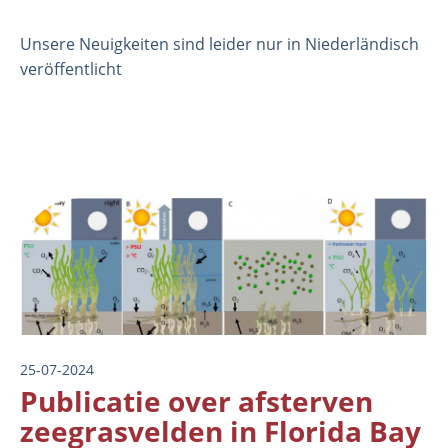
Unsere Neuigkeiten sind leider nur in Niederländisch
veröffentlicht
Image
Organisation
Mitarbeiter
Labor
25-07-2024
Feld- und Laborexperimente
Publicatie over afsterven
Feldarbeit
zeegrasvelden in Florida Bay