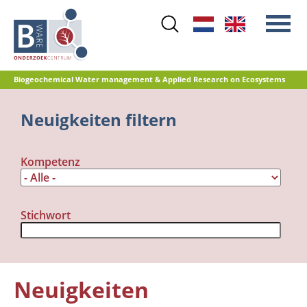
Skip
to
main
content
Biogeochemical Water management & Applied Research on Ecosystems
Main
Neuigkeiten filtern
Stickstoff
menu
Wasserqualität
Kompetenz
Renaturierungsmanagement
Renaturierung Landwirtschaftlicher
Flächen
Stichwort
Torfoxidation und
Treibhausgasemissionen
Referenzdatenbank
Neuigkeiten