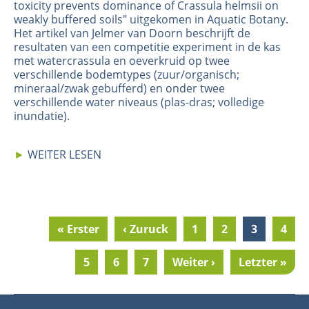
toxicity prevents dominance of Crassula helmsii on
weakly buffered soils
" uitgekomen in Aquatic Botany.
Het artikel van Jelmer van Doorn beschrijft de
resultaten van een competitie experiment in de kas
met watercrassula en oeverkruid op twee
verschillende bodemtypes (zuur/organisch;
mineraal/zwak gebufferd) en onder twee
verschillende water niveaus (plas-dras; volledige
inundatie).
►
WEITER LESEN
First
« Erster
Previous
‹ Zuruck
Page
1
Page
2
Current
3
Page
4
Pagination
page
page
page
Page
5
Page
6
Page
7
Next
Weiter ›
Last
Letzter »
page
page