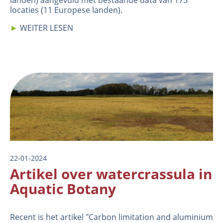
landen) aangevuld met bestaande data van 173
locaties (11 Europese landen).
►
WEITER LESEN
Image
22-01-2024
Artikel over watercrassula in
Aquatic Botany
Recent is het artikel "
Carbon limitation and aluminium