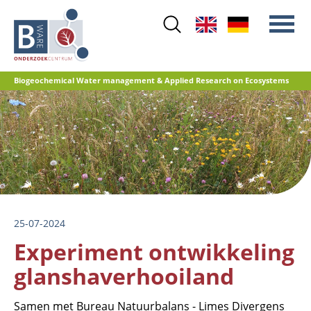
Skip
to
main
content
Biogeochemical Water management & Applied Research on Ecosystems
Main
Stikstof
menu
Waterkwaliteit
Herstelbeheer
Natuurontwikkeling
Veenoxidatie en broeikasgasemissies
25-07-2024
Referentiedatabase GRIP
Experiment ontwikkeling
glanshaverhooiland
Samen met Bureau Natuurbalans - Limes Divergens