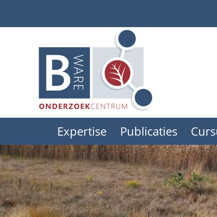
Skip
to
main
content
Expertise
Publicaties
Curs
Main
menu