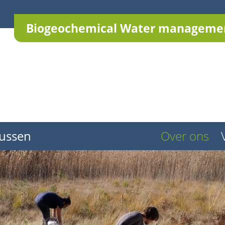
Biogeochemical Water managemen
ussen
Over ons