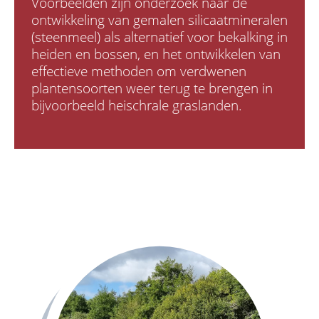
Voorbeelden zijn onderzoek naar de
ontwikkeling van gemalen silicaatmineralen
(steenmeel) als alternatief voor bekalking in
heiden en bossen, en het ontwikkelen van
effectieve methoden om verdwenen
plantensoorten weer terug te brengen in
bijvoorbeeld heischrale graslanden.