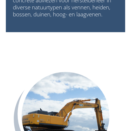
concrete adviezen voor herstelbeheer in
diverse natuurtypen als vennen, heiden,
bossen, duinen, hoog- en laagvenen.