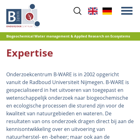
Skip
to
main
content
Biogeochemical Water management & Applied Research on Ecosystems
Expertise
Main
Stikstof
menu
Waterkwaliteit
Onderzoekcentrum B-WARE is in 2002 opgericht
Herstelbeheer
vanuit de Radboud Universiteit Nijmegen. B-WARE is
Natuurontwikkeling
gespecialiseerd in het uitvoeren van toegepast en
Veenoxidatie en broeikasgasemissies
wetenschappelijk onderzoek naar biogeochemische
Referentiedatabase GRIP
en ecologische processen die sturend zijn voor de
kwaliteit van natuurgebieden en wateren. De
resultaten van ons onderzoek dragen direct bij aan de
kennisontwikkeling over en uitvoering van
natuurherstel- en -beheer; maar ook aan de