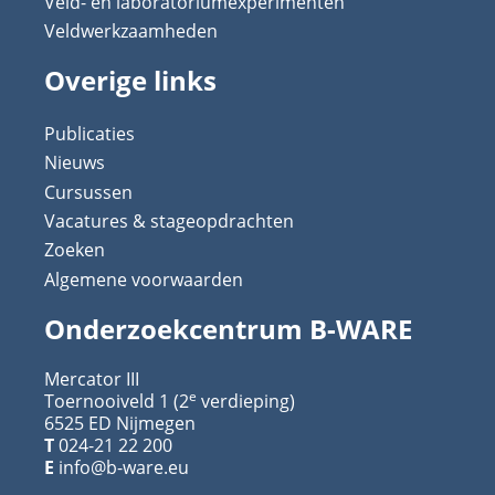
Veld- en laboratoriumexperimenten
Veldwerkzaamheden
Overige links
Publicaties
Nieuws
Cursussen
Vacatures & stageopdrachten
Zoeken
Algemene voorwaarden
Onderzoekcentrum B-WARE
Mercator III
e
Toernooiveld 1 (2
verdieping)
6525 ED Nijmegen
T
024-21 22 200
E
info@b-ware.eu