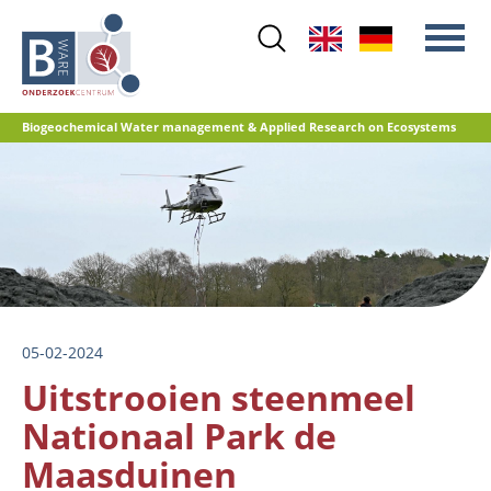
Skip
to
main
content
Biogeochemical Water management & Applied Research on Ecosystems
Main
Stikstof
menu
Waterkwaliteit
Herstelbeheer
Natuurontwikkeling
Veenoxidatie en broeikasgasemissies
05-02-2024
Referentiedatabase GRIP
Uitstrooien steenmeel
Nationaal Park de
Maasduinen