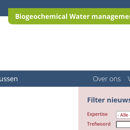
Biogeochemical Water managemen
ussen
Over ons
Filter nieuw
Expertise
Trefwoord