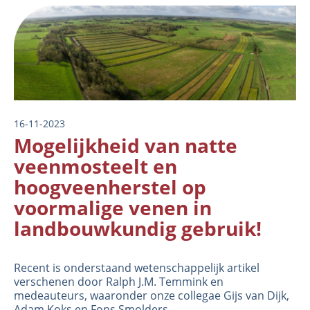
Image
16-11-2023
Mogelijkheid van natte
veenmosteelt en
hoogveenherstel op
voormalige venen in
landbouwkundig gebruik!
Recent is onderstaand wetenschappelijk artikel
verschenen door Ralph J.M. Temmink en
medeauteurs, waaronder onze collegae Gijs van Dijk,
Adam Koks en Fons Smolders.