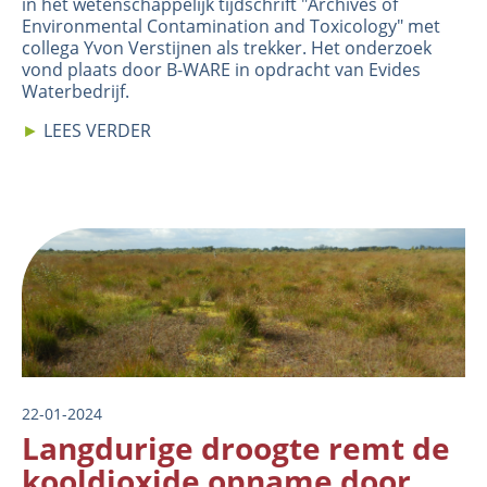
in het wetenschappelijk tijdschrift "Archives of
Environmental Contamination and Toxicology" met
collega Yvon Verstijnen als trekker. Het onderzoek
vond plaats door B-WARE in opdracht van Evides
Waterbedrijf.
►
LEES VERDER
Image
22-01-2024
Langdurige droogte remt de
kooldioxide opname door