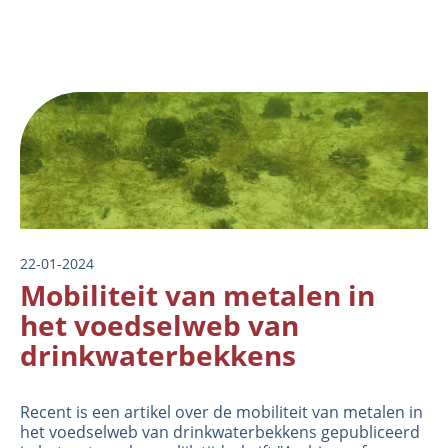
Image
Organisatie
22-01-2024
Medewerkers
Mobiliteit van metalen in
Laboratorium
het voedselweb van
Veld- en laboratoriumexperimenten
drinkwaterbekkens
Veldwerkzaamheden
Recent is een
artikel
over de mobiliteit van metalen in
het voedselweb van drinkwaterbekkens gepubliceerd