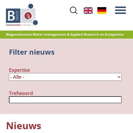
Skip
to
main
content
Biogeochemical Water management & Applied Research on Ecosystems
Main
Filter nieuws
Stikstof
menu
Waterkwaliteit
Expertise
Herstelbeheer
Natuurontwikkeling
Veenoxidatie en broeikasgasemissies
Trefwoord
Referentiedatabase GRIP
Nieuws