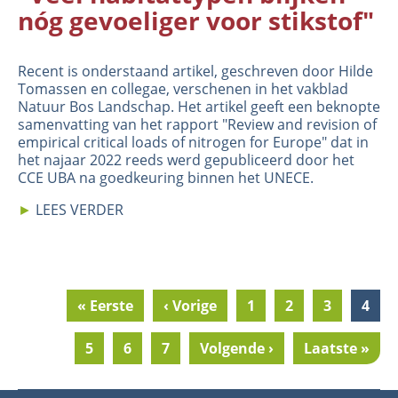
nóg gevoeliger voor stikstof"
Recent is onderstaand artikel, geschreven door Hilde
Tomassen en collegae, verschenen in het vakblad
Natuur Bos Landschap. Het artikel geeft een beknopte
samenvatting van het rapport "Review and revision of
empirical critical loads of nitrogen for Europe" dat in
het najaar 2022 reeds werd gepubliceerd door het
CCE UBA na goedkeuring binnen het UNECE.
►
LEES VERDER
First
« Eerste
Previous
‹ Vorige
Pagina
1
Pagina
2
Pagina
3
Curr
4
Pagination
page
page
page
Pagina
5
Pagina
6
Pagina
7
Next
Volgende ›
Last
Laatste »
page
page