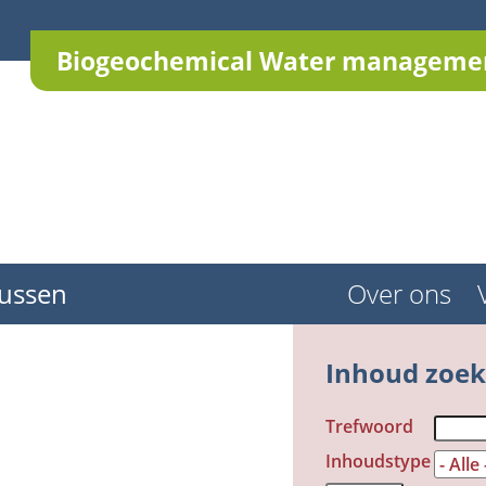
Biogeochemical Water managemen
ussen
Over ons
Inhoud zoe
Trefwoord
Inhoudstype