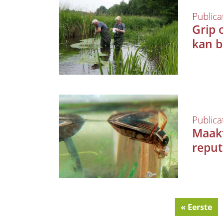
Publica
Grip 
kan 
Publica
Maak
reput
First
« Eerste
Pagination
page