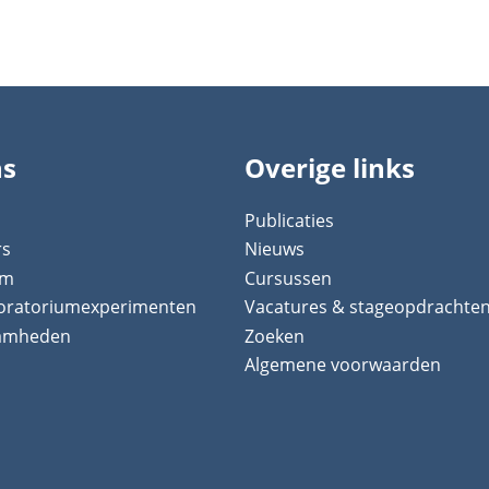
ns
Overige links
Publicaties
rs
Nieuws
um
Cursussen
boratoriumexperimenten
Vacatures & stageopdrachte
aamheden
Zoeken
Algemene voorwaarden