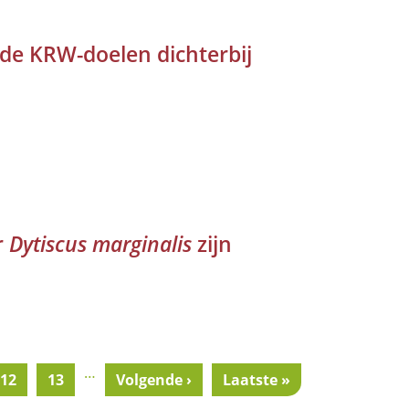
 de KRW-doelen dichterbij
r
Dytiscus marginalis
zijn
…
a
Pagina
12
Pagina
13
Next
Volgende ›
Last
Laatste »
page
page