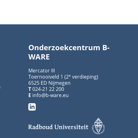
Onderzoekcentrum B-
WARE
Mercator III
e
Toernooiveld 1 (2
verdieping)
6525 ED Nijmegen
n
T
024-21 22 200
E
info@b-ware.eu