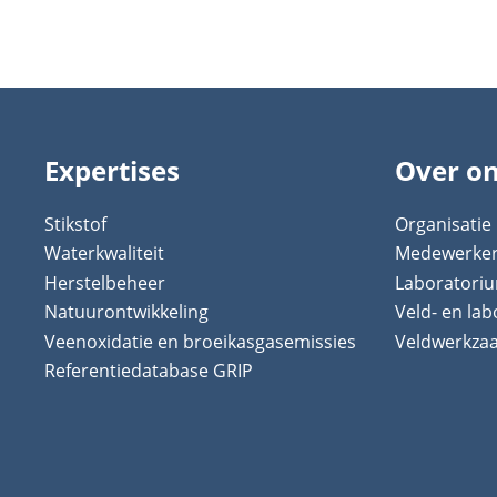
Expertises
Over o
Stikstof
Organisatie
Waterkwaliteit
Medewerke
Herstelbeheer
Laboratori
Natuurontwikkeling
Veld- en la
Veenoxidatie en broeikasgasemissies
Veldwerkz
Referentiedatabase GRIP