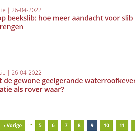
tie | 26-04-2022
op beekslib: hoe meer aandacht voor slib
brengen
tie | 26-04-2022
t de gewone geelgerande waterroofkeve
atie als rover waar?
…
Previous
‹ Vorige
Pagina
5
Pagina
6
Pagina
7
Pagina
8
Current
9
Pagina
10
Pagin
11
page
page