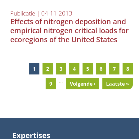
Publicatie | 04-11-2013
Effects of nitrogen deposition and
empirical nitrogen critical loads for
ecoregions of the United States
Current
1
Pagina
2
Pagina
3
Pagina
4
Pagina
5
Pagina
6
Pagina
7
Pagi
8
Pagination
page
…
Pagina
9
Next
Volgende ›
Last
Laatste »
page
page
Expertises