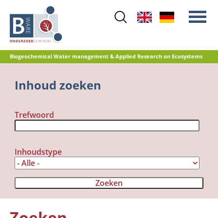
Skip
to
main
content
Biogeochemical Water management & Applied Research on Ecosystems
Main
Inhoud zoeken
Stikstof
menu
Waterkwaliteit
Trefwoord
Herstelbeheer
Natuurontwikkeling
Veenoxidatie en broeikasgasemissies
Inhoudstype
Referentiedatabase GRIP
Zoeken