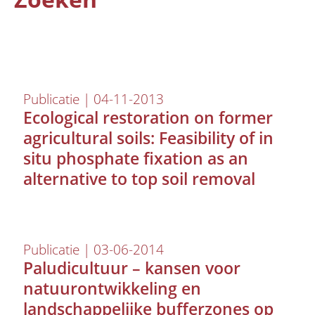
Publicatie | 04-11-2013
Ecological restoration on former
agricultural soils: Feasibility of in
situ phosphate fixation as an
Organisatie
alternative to top soil removal
Medewerkers
Laboratorium
Veld- en laboratoriumexperimenten
Publicatie | 03-06-2014
Veldwerkzaamheden
Paludicultuur – kansen voor
natuurontwikkeling en
landschappelijke bufferzones op