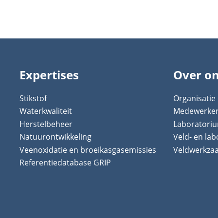
Expertises
Over o
Stikstof
Organisatie
Waterkwaliteit
Medewerke
Herstelbeheer
Laboratori
Natuurontwikkeling
Veld- en la
Veenoxidatie en broeikasgasemissies
Veldwerkz
Referentiedatabase GRIP