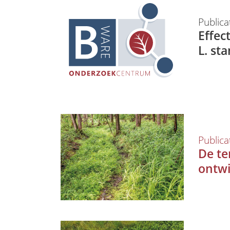
Publica
Effec
L. st
Publica
De te
ontwi