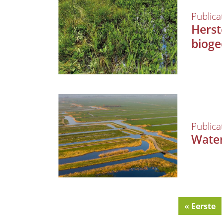
Publica
Herst
bioge
Publica
Water
First
« Eerste
Pagination
page