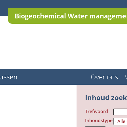
Biogeochemical Water managemen
ussen
Over ons
Inhoud zoe
Trefwoord
Inhoudstype