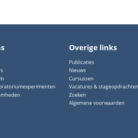
ns
Overige links
Publicaties
rs
Nieuws
um
Cursussen
boratoriumexperimenten
Vacatures & stageopdrachte
aamheden
Zoeken
Algemene voorwaarden