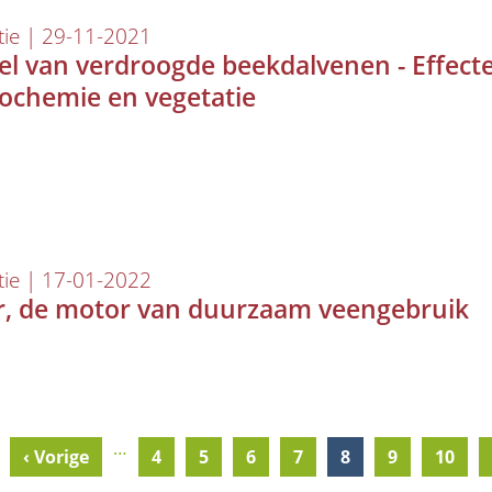
tie | 29-11-2021
el van verdroogde beekdalvenen - Effect
ochemie en vegetatie
tie | 17-01-2022
, de motor van duurzaam veengebruik
…
Previous
‹ Vorige
Pagina
4
Pagina
5
Pagina
6
Pagina
7
Current
8
Pagina
9
Pagin
10
page
page