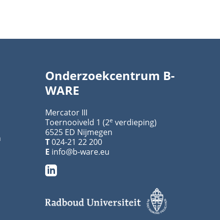
Onderzoekcentrum B-
WARE
Mercator III
e
Toernooiveld 1 (2
verdieping)
6525 ED Nijmegen
n
T
024-21 22 200
E
info@b-ware.eu