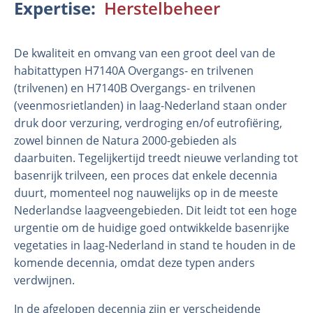
Expertise
Herstelbeheer
De kwaliteit en omvang van een groot deel van de
habitattypen H7140A Overgangs- en trilvenen
(trilvenen) en H7140B Overgangs- en trilvenen
(veenmosrietlanden) in laag-Nederland staan onder
druk door verzuring, verdroging en/of eutrofiëring,
zowel binnen de Natura 2000-gebieden als
daarbuiten. Tegelijkertijd treedt nieuwe verlanding tot
Organisatie
basenrijk trilveen, een proces dat enkele decennia
Medewerkers
duurt, momenteel nog nauwelijks op in de meeste
Nederlandse laagveengebieden. Dit leidt tot een hoge
Laboratorium
urgentie om de huidige goed ontwikkelde basenrijke
Veld- en laboratoriumexperimenten
vegetaties in laag-Nederland in stand te houden in de
Veldwerkzaamheden
komende decennia, omdat deze typen anders
verdwijnen.
In de afgelopen decennia zijn er verscheidende