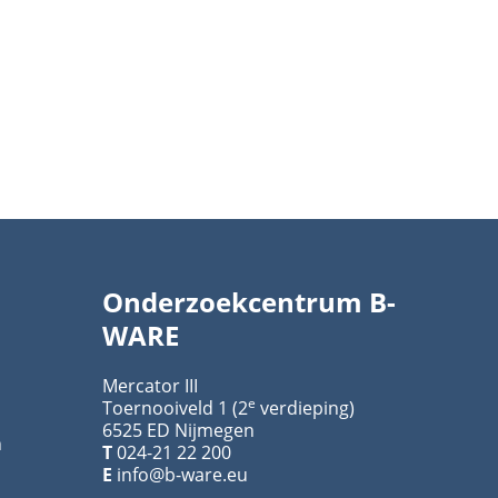
Onderzoekcentrum B-
WARE
Mercator III
e
Toernooiveld 1 (2
verdieping)
6525 ED Nijmegen
n
T
024-21 22 200
E
info@b-ware.eu