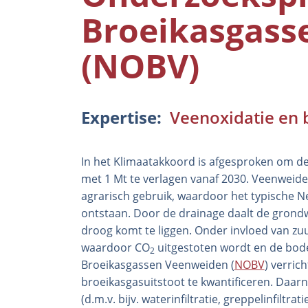
Broeikasgass
(NOBV)
Expertise
Veenoxidatie en 
In het Klimaatakkoord is afgesproken om de
met 1 Mt te verlagen vanaf 2030. Veenweid
agrarisch gebruik, waardoor het typische N
ontstaan. Door de drainage daalt de gron
droog komt te liggen. Onder invloed van zuur
waardoor CO
uitgestoten wordt en de bo
2
Broeikasgassen Veenweiden (
NOBV
) verric
broeikasgasuitstoot te kwantificeren. Daar
(d.m.v. bijv. waterinfiltratie, greppelinfiltr