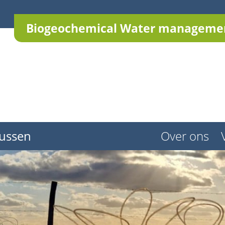
Biogeochemical Water managemen
ussen
Over ons