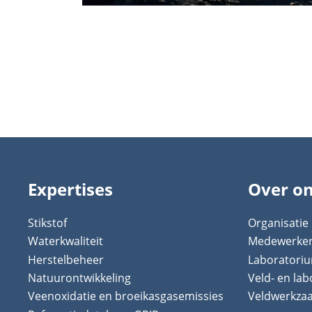
Expertises
Over o
Stikstof
Organisatie
Waterkwaliteit
Medewerke
Herstelbeheer
Laboratori
Natuurontwikkeling
Veld- en la
Veenoxidatie en broeikasgasemissies
Veldwerkz