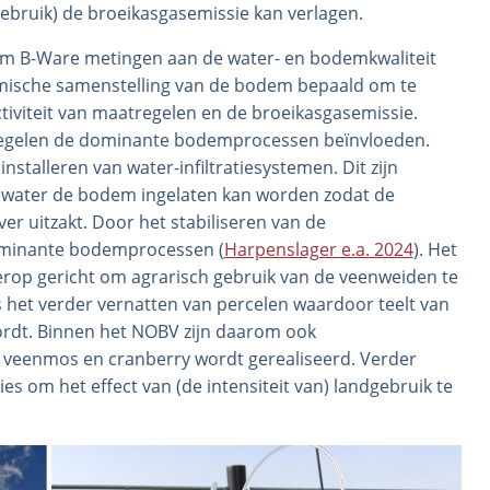
dgebruik) de broeikasgasemissie kan verlagen.
m B-Ware metingen aan de water- en bodemkwaliteit
emische samenstelling van de bodem bepaald om te
ctiviteit van maatregelen en de broeikasgasemissie.
egelen de dominante bodemprocessen beïnvloeden.
stalleren van water-infiltratiesystemen. Dit zijn
water de bodem ingelaten kan worden zodat de
er uitzakt. Door het stabiliseren van de
ominante bodemprocessen (
Harpenslager e.a. 2024
). Het
s erop gericht om agrarisch gebruik van de veenweiden te
s het verder vernatten van percelen waardoor teelt van
wordt. Binnen het NOBV zijn daarom ook
, veenmos en cranberry wordt gerealiseerd. Verder
es om het effect van (de intensiteit van) landgebruik te