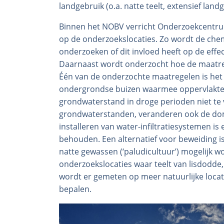
landgebruik (o.a. natte teelt, extensief lan
Binnen het NOBV verricht Onderzoekcentru
op de onderzoekslocaties. Zo wordt de ch
onderzoeken of dit invloed heeft op de effe
Daarnaast wordt onderzocht hoe de maatr
Één van de onderzochte maatregelen is het in
ondergrondse buizen waarmee oppervlakte
grondwaterstand in droge perioden niet te v
grondwaterstanden, veranderen ook de d
installeren van water-infiltratiesystemen i
behouden. Een alternatief voor beweiding i
natte gewassen (‘paludicultuur’) mogelijk 
onderzoekslocaties waar teelt van lisdodde
wordt er gemeten op meer natuurlijke locati
bepalen.