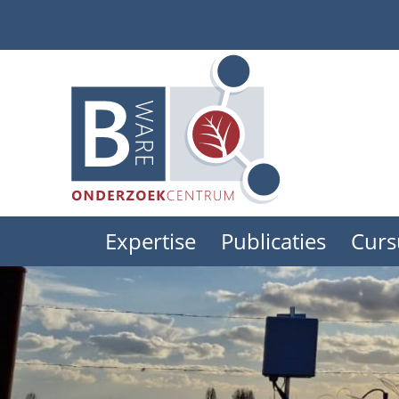
Skip
to
main
content
Expertise
Publicaties
Curs
Main
menu