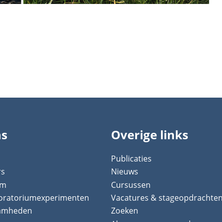
ns
Overige links
Publicaties
rs
Nieuws
um
Cursussen
boratoriumexperimenten
Vacatures & stageopdrachte
aamheden
Zoeken