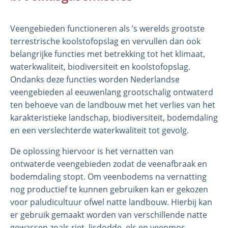
Veengebieden functioneren als ’s werelds grootste
terrestrische koolstofopslag en vervullen dan ook
belangrijke functies met betrekking tot het klimaat,
waterkwaliteit, biodiversiteit en koolstofopslag.
Ondanks deze functies worden Nederlandse
veengebieden al eeuwenlang grootschalig ontwaterd
ten behoeve van de landbouw met het verlies van het
karakteristieke landschap, biodiversiteit, bodemdaling
Organisatie
en een verslechterde waterkwaliteit tot gevolg.
Medewerkers
De oplossing hiervoor is het vernatten van
Laboratorium
ontwaterde veengebieden zodat de veenafbraak en
Veld- en laboratoriumexperimenten
bodemdaling stopt. Om veenbodems na vernatting
Veldwerkzaamheden
nog productief te kunnen gebruiken kan er gekozen
voor paludicultuur ofwel natte landbouw. Hierbij kan
er gebruik gemaakt worden van verschillende natte
gewassen zoals riet, lisdodde, els en veenmos.