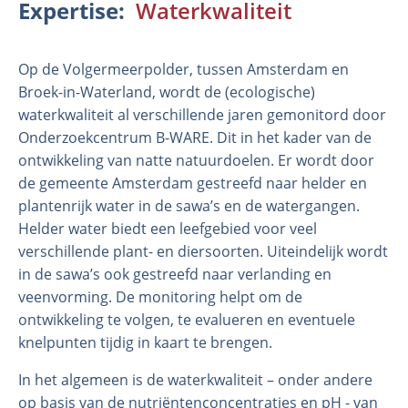
Expertise
Waterkwaliteit
Op de Volgermeerpolder, tussen Amsterdam en
Broek-in-Waterland, wordt de (ecologische)
waterkwaliteit al verschillende jaren gemonitord door
Onderzoekcentrum B-WARE. Dit in het kader van de
ontwikkeling van natte natuurdoelen. Er wordt door
de gemeente Amsterdam gestreefd naar helder en
plantenrijk water in de sawa’s en de watergangen.
Organisatie
Helder water biedt een leefgebied voor veel
Medewerkers
verschillende plant- en diersoorten. Uiteindelijk wordt
in de sawa’s ook gestreefd naar verlanding en
Laboratorium
veenvorming. De monitoring helpt om de
Veld- en laboratoriumexperimenten
ontwikkeling te volgen, te evalueren en eventuele
Veldwerkzaamheden
knelpunten tijdig in kaart te brengen.
In het algemeen is de waterkwaliteit – onder andere
op basis van de nutriëntenconcentraties en pH - van