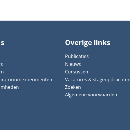
ns
Overige links
Publicaties
rs
Nieuws
um
Cursussen
boratoriumexperimenten
Vacatures & stageopdrachte
aamheden
Zoeken
Algemene voorwaarden