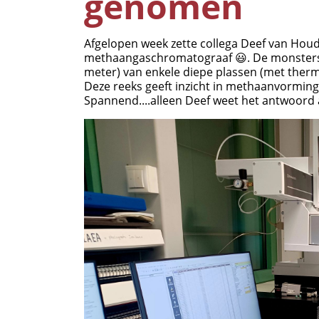
genomen
Afgelopen week zette collega Deef van Hou
methaangaschromatograaf 😃. De monsters w
meter) van enkele diepe plassen (met thermo
Deze reeks geeft inzicht in methaanvorming 
Spannend....alleen Deef weet het antwoord a