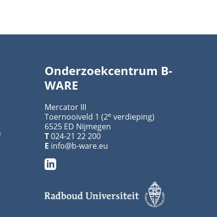
Onderzoekcentrum B-
WARE
Mercator III
e
Toernooiveld 1 (2
verdieping)
6525 ED Nijmegen
n
T
024-21 22 200
E
info@b-ware.eu