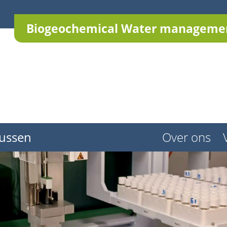
Biogeochemical Water managemen
ussen
Over ons