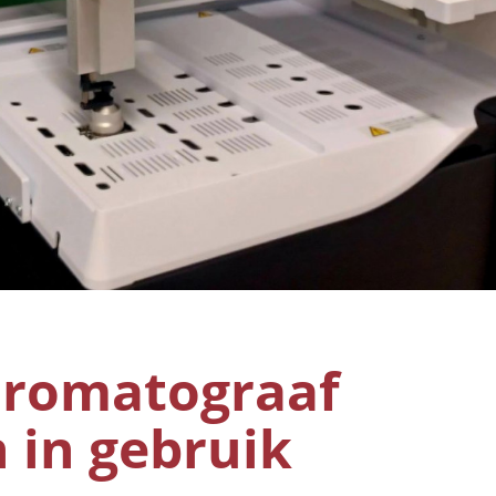
hromatograaf
 in gebruik