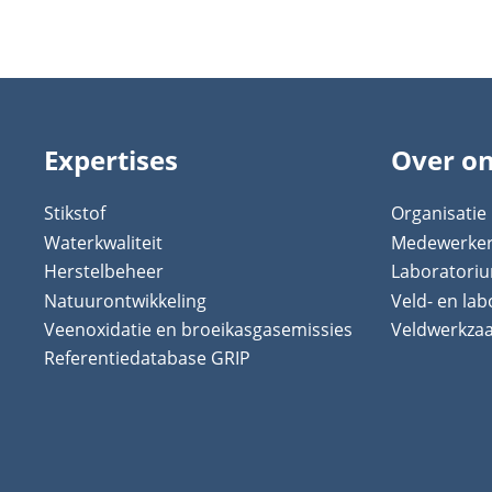
Expertises
Over o
Stikstof
Organisatie
Waterkwaliteit
Medewerke
Herstelbeheer
Laboratori
Natuurontwikkeling
Veld- en la
Veenoxidatie en broeikasgasemissies
Veldwerkz
Referentiedatabase GRIP