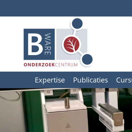
Skip
to
main
content
Expertise
Publicaties
Curs
Main
menu