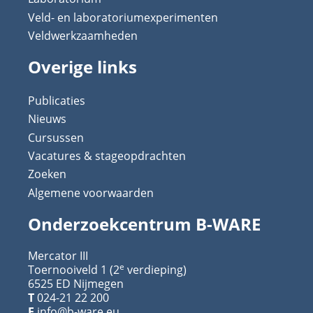
Veld- en laboratoriumexperimenten
Veldwerkzaamheden
Overige links
Publicaties
Nieuws
Cursussen
Vacatures & stageopdrachten
Zoeken
Algemene voorwaarden
Onderzoekcentrum B-WARE
Mercator III
e
Toernooiveld 1 (2
verdieping)
6525 ED Nijmegen
T
024-21 22 200
E
info@b-ware.eu