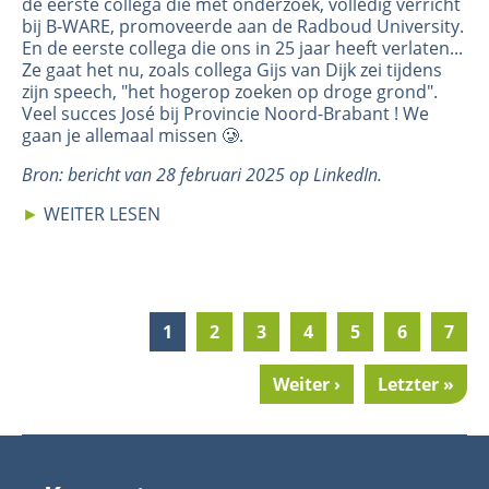
de eerste collega die met onderzoek, volledig verricht
bij B-WARE, promoveerde aan de Radboud University.
En de eerste collega die ons in 25 jaar heeft verlaten...
Ze gaat het nu, zoals collega Gijs van Dijk zei tijdens
zijn speech, "het hogerop zoeken op droge grond".
Veel succes José bij Provincie Noord-Brabant ! We
gaan je allemaal missen 🥲.
Bron: bericht van 28 februari 2025 op LinkedIn.
►
WEITER LESEN
Current
1
Page
2
Page
3
Page
4
Page
5
Page
6
Page
7
Pagination
page
Next
Weiter ›
Last
Letzter »
page
page