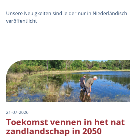
Unsere Neuigkeiten sind leider nur in Niederländisch
veröffentlicht
Image
Organisation
Mitarbeiter
Labor
21-07-2026
Feld- und Laborexperimente
Toekomst vennen in het nat
Feldarbeit
zandlandschap in 2050