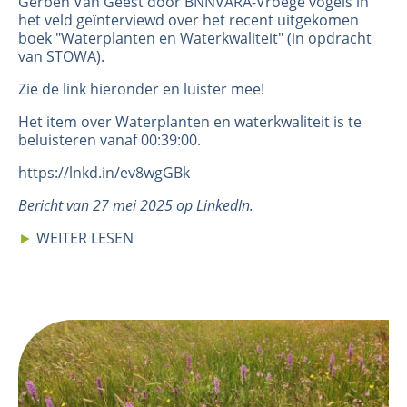
Gerben Van Geest door BNNVARA-Vroege vogels in
het veld geïnterviewd over het recent uitgekomen
boek "Waterplanten en Waterkwaliteit" (in opdracht
van STOWA).
Zie de link hieronder en luister mee!
Het item over Waterplanten en waterkwaliteit is te
beluisteren vanaf 00:39:00.
https://lnkd.in/ev8wgGBk
Bericht van 27 mei 2025 op LinkedIn.
►
WEITER LESEN
Image