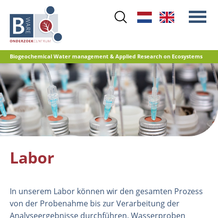
Skip
to
main
content
Biogeochemical Water management & Applied Research on Ecosystems
Main
Stickstoff
menu
Wasserqualität
Renaturierungsmanagement
Renaturierung Landwirtschaftlicher
Flächen
Labor
Torfoxidation und
Treibhausgasemissionen
Referenzdatenbank
In unserem Labor können wir den gesamten Prozess
von der Probenahme bis zur Verarbeitung der
Analyseergebnisse durchführen. Wasserproben