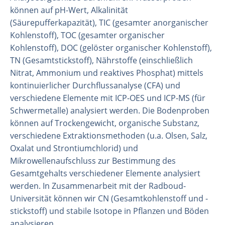
können auf pH-Wert, Alkalinität
(Säurepufferkapazität), TIC (gesamter anorganischer
Kohlenstoff), TOC (gesamter organischer
Kohlenstoff), DOC (gelöster organischer Kohlenstoff),
TN (Gesamtstickstoff), Nährstoffe (einschließlich
Nitrat, Ammonium und reaktives Phosphat) mittels
kontinuierlicher Durchflussanalyse (CFA) und
verschiedene Elemente mit ICP-OES und ICP-MS (für
Schwermetalle) analysiert werden. Die Bodenproben
können auf Trockengewicht, organische Substanz,
verschiedene Extraktionsmethoden (u.a. Olsen, Salz,
Organisation
Oxalat und Strontiumchlorid) und
Mitarbeiter
Mikrowellenaufschluss zur Bestimmung des
Gesamtgehalts verschiedener Elemente analysiert
Labor
werden. In Zusammenarbeit mit der Radboud-
Feld- und Laborexperimente
Universität können wir CN (Gesamtkohlenstoff und -
Feldarbeit
stickstoff) und stabile Isotope in Pflanzen und Böden
analysieren.