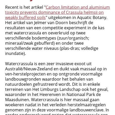
Recent is het artikel "
Carbon limitation and aluminium
toxicity prevents dominance of Crassula helmsii on
weakly buffered soils
" uitgekomen in Aquatic Botany.
Het artikel van Jelmer van Doorn beschrijft de
resultaten van een competitie experiment in de kas
met watercrassula en oeverkruid op twee
verschillende bodemtypes (zuur/organisch;
mineraal/zwak gebufferd) en onder twee
verschillende water niveaus (plas-dras; volledige
inundatie).
Organisatie
Watercrassula is een zeer invasieve exoot uit
Australië/Nieuw-Zeeland en duikt vaak massaal op in
Medewerkers
ven-herstelprojecten en op ontgronde voormalige
Laboratorium
landbouwgronden waardoor het behalen van
natuurdoelen gefrustreerd wordt. Dit is in enkele
Veld- en laboratoriumexperimenten
terreinen van Het Limburgs Landschap ook het geval,
Veldwerkzaamheden
waaronder in het Heerenven in Nationaal Park de
Maasduinen. Watercrassula is hier massaal gaan
woekeren nadat in het verleden herstelmaatregelen
genomen zijn in deze voormalige landbouwenclave. In