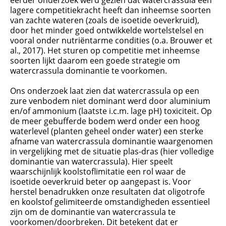
eerder onderzoek werd gezien dat watercrassula een
lagere competitiekracht heeft dan inheemse soorten
van zachte wateren (zoals de isoetide oeverkruid),
door het minder goed ontwikkelde wortelstelsel en
vooral onder nutriëntarme condities (o.a. Brouwer et
al., 2017). Het sturen op competitie met inheemse
soorten lijkt daarom een goede strategie om
watercrassula dominantie te voorkomen.
Ons onderzoek laat zien dat watercrassula op een
zure venbodem niet dominant werd door aluminium
en/of ammonium (laatste i.c.m. lage pH) toxiciteit. Op
de meer gebufferde bodem werd onder een hoog
waterlevel (planten geheel onder water) een sterke
afname van watercrassula dominantie waargenomen
in vergelijking met de situatie plas-dras (hier volledige
dominantie van watercrassula). Hier speelt
waarschijnlijk koolstoflimitatie een rol waar de
isoetide oeverkruid beter op aangepast is. Voor
herstel benadrukken onze resultaten dat oligotrofe
en koolstof gelimiteerde omstandigheden essentieel
zijn om de dominantie van watercrassula te
voorkomen/doorbreken. Dit betekent dat er