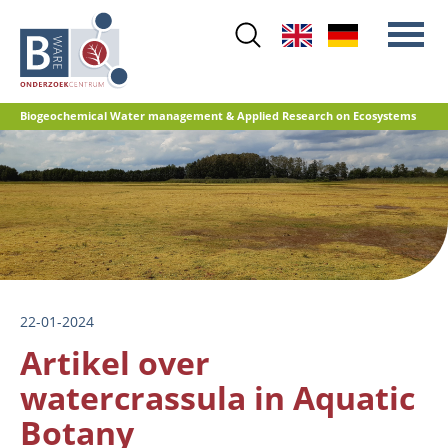
Skip
to
main
content
Biogeochemical Water management & Applied Research on Ecosystems
Main
Stikstof
menu
Waterkwaliteit
Herstelbeheer
Natuurontwikkeling
Veenoxidatie en broeikasgasemissies
22-01-2024
Referentiedatabase GRIP
Artikel over
watercrassula in Aquatic
Botany