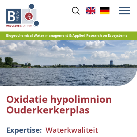
Skip
to
main
content
Biogeochemical Water management & Applied Research on Ecosystems
Main
Stikstof
menu
Waterkwaliteit
Herstelbeheer
Natuurontwikkeling
Veenoxidatie en broeikasgasemissies
Oxidatie hypolimnion
Referentiedatabase GRIP
Ouderkerkerplas
Expertise
Waterkwaliteit