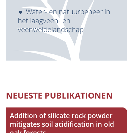
Water- en natuurbeheer in
het laagveen- en
veenweidelandschap
NEUESTE PUBLIKATIONEN
Addition of silicate rock powder
mitigates soil acidification in old
oak forests