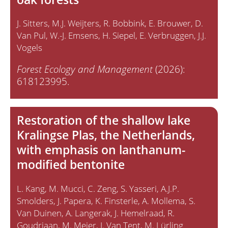
J. Sitters
M.J. Weijters
R. Bobbink
E. Brouwer
D.
Van Pul
W.-J. Emsens
H. Siepel
E. Verbruggen
J.J.
Vogels
Forest Ecology and Management
(2026):
618123995.
Restoration of the shallow lake
Kralingse Plas, the Netherlands,
with emphasis on lanthanum-
modified bentonite
L. Kang
M. Mucci
C. Zeng
S. Yasseri
A.J.P.
Smolders
J. Papera
K. Finsterle
A. Mollema
S.
Van Duinen
A. Langerak
J. Hemelraad
R.
Goudriaan
M. Meier
J. Van Tent
M. Lürling